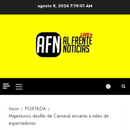
Saltar
agosto 9, 2026
7:19:01 AM
al
contenido
Menú
principal
Inicio
PORTADA
Majestuoso desfile de Carnaval encanta a miles de
espectadores