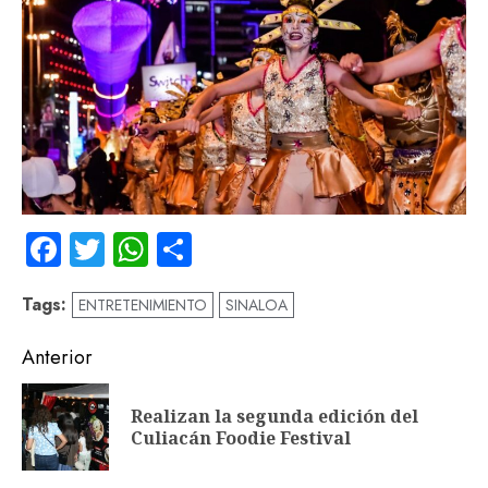
Facebook
Twitter
WhatsApp
Compartir
Tags:
ENTRETENIMIENTO
SINALOA
Navegación
Anterior
de
Realizan la segunda edición del
En
entradas
Culiacán Foodie Festival
an