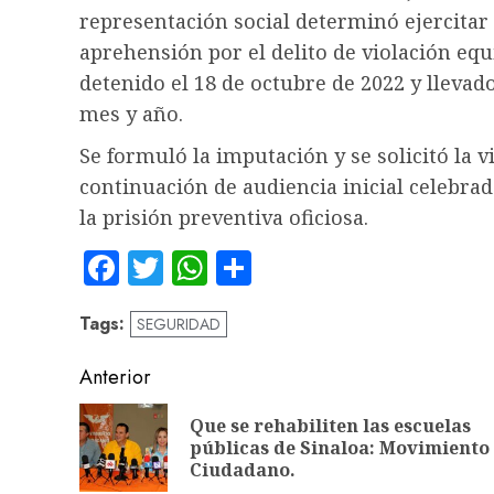
representación social determinó ejercitar
aprehensión por el delito de violación equ
detenido el 18 de octubre de 2022 y llevado
mes y año.
Se formuló la imputación y se solicitó la 
continuación de audiencia inicial celebra
la prisión preventiva oficiosa.
Facebook
Twitter
WhatsApp
Compartir
Tags:
SEGURIDAD
Navegación
Anterior
de
Que se rehabiliten las escuelas
entradas
públicas de Sinaloa: Movimiento
Ciudadano.