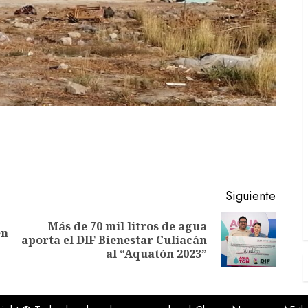
Siguiente
Más de 70 mil litros de agua
en
Entrada
Siguiente
aporta el DIF Bienestar Culiacán
anterior:
entrada:
al “Aquatón 2023”