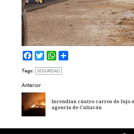
Facebook
Twitter
WhatsApp
Compartir
Tags:
SEGURIDAD
Navegación
Anterior
de
Incendian cuatro carros de lujo 
entradas
agencia de Culiacán