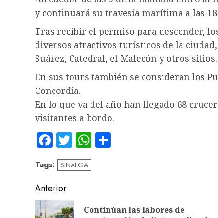
y continuará su travesía marítima a las 18
Tras recibir el permiso para descender, lo
diversos atractivos turísticos de la ciudad
Suárez, Catedral, el Malecón y otros sitios.
En sus tours también se consideran los Pue
Concordia.
En lo que va del año han llegado 68 crucer
visitantes a bordo.
Facebook
Twitter
WhatsApp
Compartir
Tags:
SINALOA
Navegación
Anterior
de
Continúan las labores de