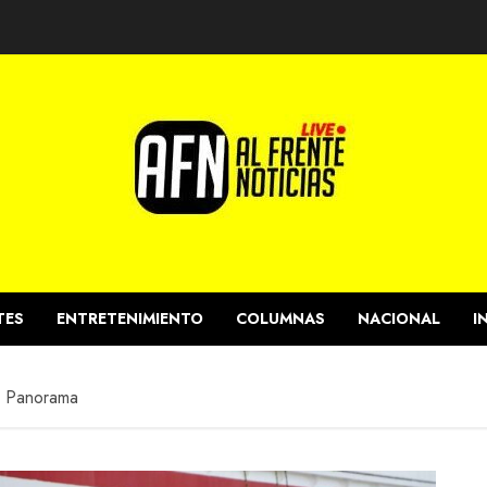
TES
ENTRETENIMIENTO
COLUMNAS
NACIONAL
I
al Panorama