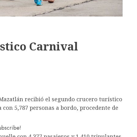
ístico Carnival
Mazatlán recibió el segundo crucero turístico
a con 5,787 personas a bordo, procedente de
subscribe!
uelle con 4,377 pasajeros y 1,410 tripulantes