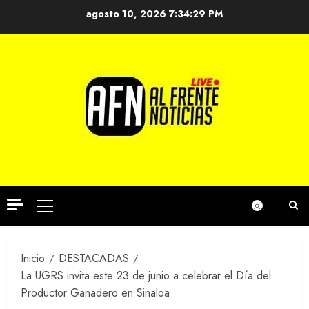
Saltar
agosto 10, 2026
7:34:30 PM
al
contenido
Menú
principal
Inicio
DESTACADAS
La UGRS invita este 23 de junio a celebrar el Día del
Productor Ganadero en Sinaloa