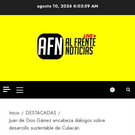
Saltar
agosto 10, 2026
6:03:59 AM
al
contenido
Menú
principal
Inicio
DESTACADAS
Juan de Dios Gámez encabeza diálogos sobre
desarrollo sustentable de Culiacán