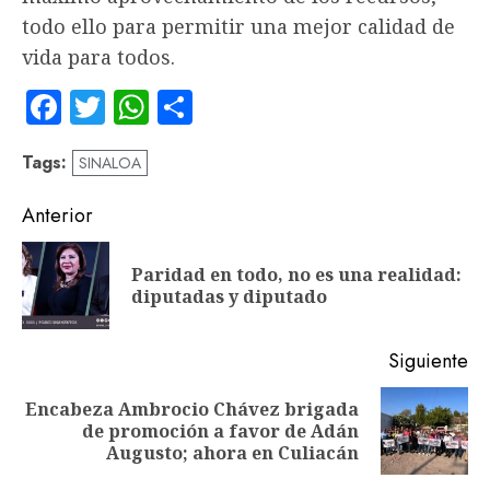
todo ello para permitir una mejor calidad de
vida para todos.
Facebook
Twitter
WhatsApp
Compartir
Tags:
SINALOA
Navegación
Anterior
de
Paridad en todo, no es una realidad:
En
entradas
diputadas y diputado
an
Siguiente
Encabeza Ambrocio Chávez brigada
Siguiente
de promoción a favor de Adán
entrada:
Augusto; ahora en Culiacán