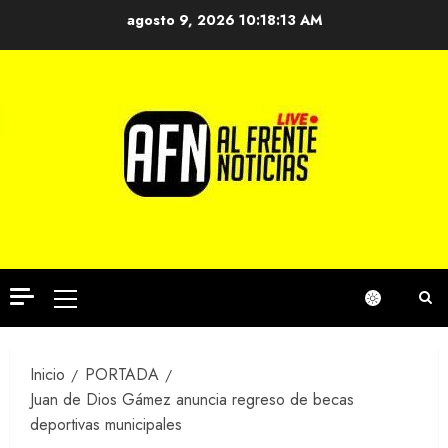
Saltar
agosto 9, 2026
10:18:14 AM
al
contenido
Menú
principal
Inicio
PORTADA
Juan de Dios Gámez anuncia regreso de becas
deportivas municipales