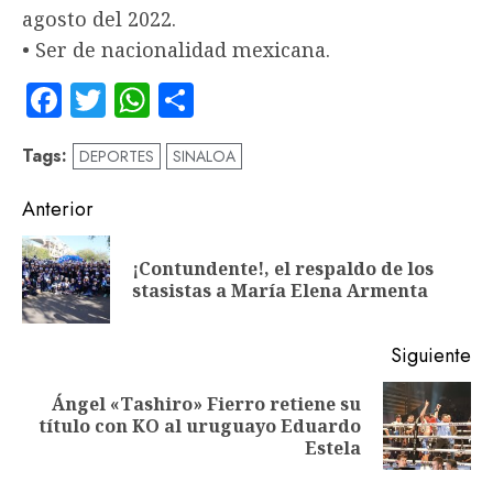
agosto del 2022.
• Ser de nacionalidad mexicana.
Facebook
Twitter
WhatsApp
Compartir
Tags:
DEPORTES
SINALOA
Navegación
Anterior
de
¡Contundente!, el respaldo de los
En
entradas
stasistas a María Elena Armenta
an
Siguiente
Ángel «Tashiro» Fierro retiene su
Siguiente
título con KO al uruguayo Eduardo
entrada:
Estela