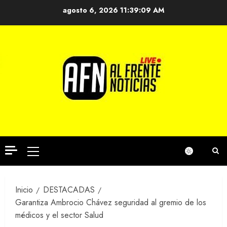
Saltar
agosto 6, 2026
11:39:09 AM
al
contenido
Menú
principal
Inicio
DESTACADAS
Garantiza Ambrocio Chávez seguridad al gremio de los
médicos y el sector Salud