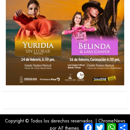
Copyright © Todos los derechos reservados.
|
ChromeNews
Facebook
Twitter
Whats
C
por AF themes.