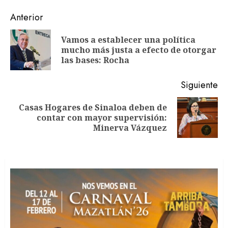
Navegación
Anterior
de
Vamos a establecer una política
En
entradas
mucho más justa a efecto de otorgar
an
las bases: Rocha
Siguiente
Casas Hogares de Sinaloa deben de
Siguiente
contar con mayor supervisión:
entrada:
Minerva Vázquez