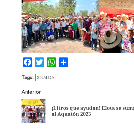
Facebook
Twitter
WhatsApp
Compartir
Tags:
SINALOA
Navegación
Anterior
de
¡Litros que ayudan! Elota se sum
entradas
al Aquatón 2023