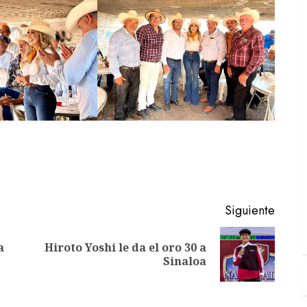
Siguiente
a
Hiroto Yoshi le da el oro 30 a
Entrada
Siguiente
Sinaloa
anterior:
entrada: