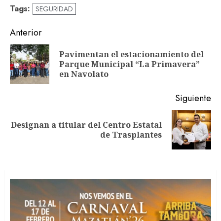
Tags:
SEGURIDAD
Navegación
Anterior
de
Pavimentan el estacionamiento del
En
entradas
Parque Municipal “La Primavera”
an
en Navolato
Siguiente
Designan a titular del Centro Estatal
Siguiente
de Trasplantes
entrada: