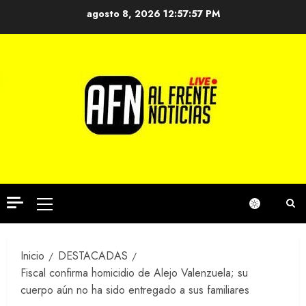
Saltar
agosto 8, 2026
12:57:57 PM
al
contenido
Menú
principal
Inicio
DESTACADAS
Fiscal confirma homicidio de Alejo Valenzuela; su
cuerpo aún no ha sido entregado a sus familiares