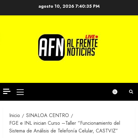
Saltar
agosto 10, 2026
7:40:36 PM
al
contenido
Menú
principal
Inicio
SINALOA CENTRO
FGE e INL inician Curso –Taller “Funcionamiento del
Sistema de Análisis de Telefonía Celular, CASTVIZ”