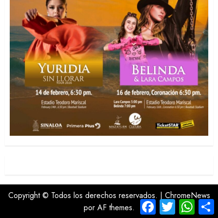
Copyright © Todos los derechos reservados.
|
ChromeNews
Facebook
Twitter
Whats
C
por AF themes.