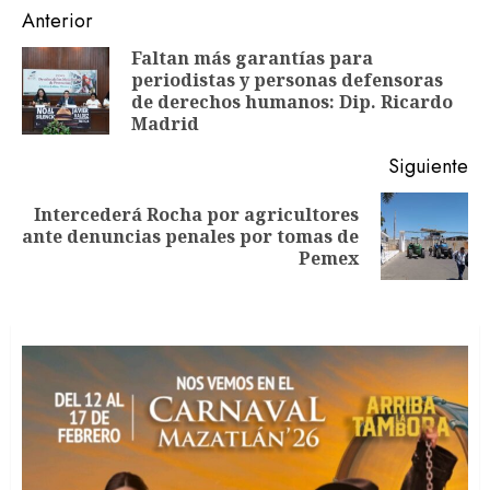
Navegación
Anterior
de
Faltan más garantías para
periodistas y personas defensoras
En
entradas
de derechos humanos: Dip. Ricardo
an
Madrid
Siguiente
Intercederá Rocha por agricultores
Siguiente
ante denuncias penales por tomas de
entrada:
Pemex