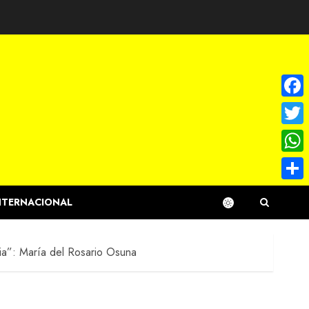
Face
Twitte
What
Compa
NTERNACIONAL
lia”: María del Rosario Osuna