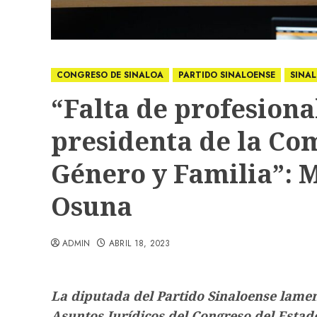
CONGRESO DE SINALOA
PARTIDO SINALOENSE
SINA
“Falta de profesiona
presidenta de la Co
Género y Familia”: M
Osuna
ADMIN
ABRIL 18, 2023
La diputada del Partido Sinaloense lamen
Asuntos Jurídicos del Congreso del Estad