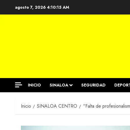
Saltar
agosto 7, 2026
4:10:15 AM
al
contenido
INICIO
SINALOA
SEGURIDAD
DEPOR
Inicio
SINALOA CENTRO
“Falta de profesionalis