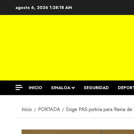
Saltar
agosto 6, 2026
1:28:19 AM
al
contenido
INICIO
SINALOA
SEGURIDAD
DEPOR
Inicio
PORTADA
Exige PAS justicia para Reina de 