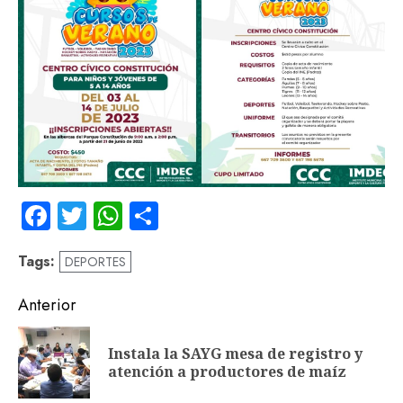
Facebook
Twitter
WhatsApp
Compartir
Tags:
DEPORTES
Navegación
Anterior
de
Instala la SAYG mesa de registro y
En
entradas
atención a productores de maíz
an