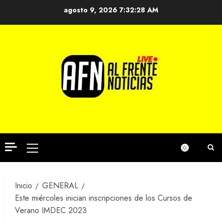
Saltar
agosto 9, 2026
7:32:29 AM
al
contenido
Menú
principal
Inicio
GENERAL
Este miércoles inician inscripciones de los Cursos de
Verano IMDEC 2023