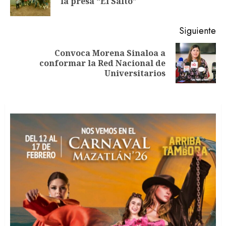
entradas
la presa “El Salto”
an
Siguiente
Convoca Morena Sinaloa a
Siguiente
conformar la Red Nacional de
entrada:
Universitarios