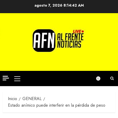
Saltar
agosto 7, 2026
8:14:43 AM
al
contenido
Menú
principal
Inicio
GENERAL
Estado anímico puede interferir en la pérdida de peso