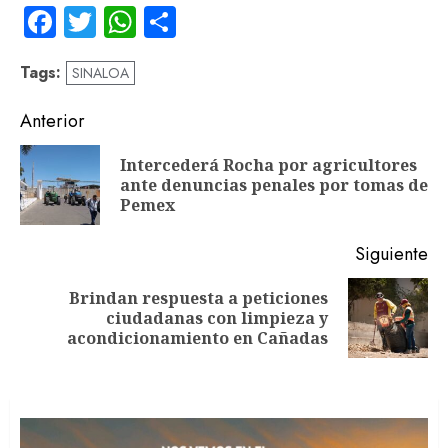
Facebook
Twitter
WhatsApp
Compartir
Tags:
SINALOA
Navegación
Anterior
de
Intercederá Rocha por agricultores
En
entradas
ante denuncias penales por tomas de
an
Pemex
Siguiente
Brindan respuesta a peticiones
Siguiente
ciudadanas con limpieza y
entrada:
acondicionamiento en Cañadas