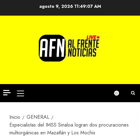
Saltar
agosto 9, 2026
11:49:07 AM
al
contenido
Menú
principal
Inicio
GENERAL
Especialistas del IMSS Sinaloa logran dos procuraciones
multiorgánicas en Mazatlán y Los Mochis