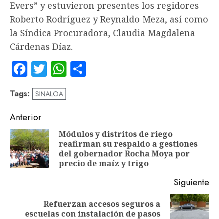
Evers” y estuvieron presentes los regidores
Roberto Rodríguez y Reynaldo Meza, así como
la Síndica Procuradora, Claudia Magdalena
Cárdenas Díaz.
Facebook
Twitter
WhatsApp
Compartir
Tags:
SINALOA
Navegación
Anterior
de
Módulos y distritos de riego
reafirman su respaldo a gestiones
En
entradas
del gobernador Rocha Moya por
an
precio de maíz y trigo
Siguiente
Refuerzan accesos seguros a
Siguiente
escuelas con instalación de pasos