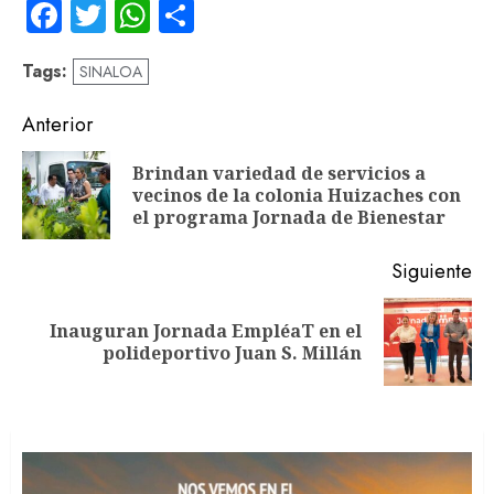
Facebook
Twitter
WhatsApp
Compartir
Tags:
SINALOA
Navegación
Anterior
de
Brindan variedad de servicios a
En
entradas
vecinos de la colonia Huizaches con
an
el programa Jornada de Bienestar
Siguiente
Inauguran Jornada EmpléaT en el
Siguiente
polideportivo Juan S. Millán
entrada: