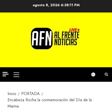
Saltar
agosto 8, 2026
6:38:12 PM
al
contenido
Menú
principal
Inicio
PORTADA
Encabeza Rocha la conmemoración del Día de la
Marina