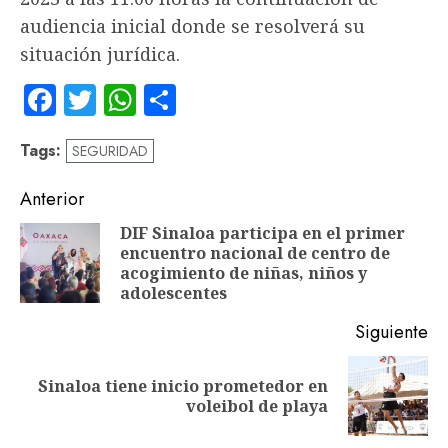
audiencia inicial donde se resolverá su
situación jurídica.
Facebook
Twitter
WhatsApp
Compartir
Tags:
SEGURIDAD
Navegación
Anterior
de
DIF Sinaloa participa en el primer
encuentro nacional de centro de
En
entradas
acogimiento de niñas, niños y
an
adolescentes
Siguiente
Sinaloa tiene inicio prometedor en
Siguiente
voleibol de playa
entrada: