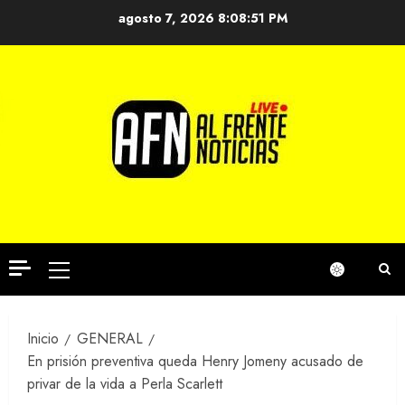
Saltar
agosto 7, 2026
8:08:51 PM
al
contenido
Menú
principal
Inicio
GENERAL
En prisión preventiva queda Henry Jomeny acusado de
privar de la vida a Perla Scarlett