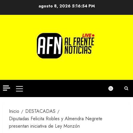
Saltar
agosto 8, 2026
5:16:54 PM
al
contenido
Menú
principal
Inicio
DESTACADAS
Diputadas Felicita Robles y Almendra Negrete
presentan iniciativa de Ley Monzón