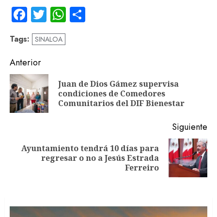
Facebook
Twitter
WhatsApp
Compartir
Tags:
SINALOA
Navegación
Anterior
de
Juan de Dios Gámez supervisa
En
entradas
condiciones de Comedores
an
Comunitarios del DIF Bienestar
Siguiente
Ayuntamiento tendrá 10 días para
Siguiente
regresar o no a Jesús Estrada
entrada:
Ferreiro