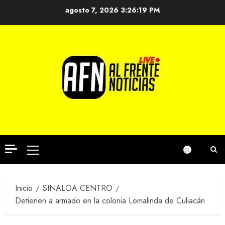
Saltar
agosto 7, 2026
3:26:20 PM
al
contenido
Menú
principal
Inicio
SINALOA CENTRO
Detienen a armado en la colonia Lomalinda de Culiacán