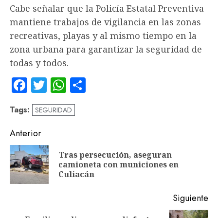
Cabe señalar que la Policía Estatal Preventiva
mantiene trabajos de vigilancia en las zonas
recreativas, playas y al mismo tiempo en la
zona urbana para garantizar la seguridad de
todas y todos.
Facebook
Twitter
WhatsApp
Compartir
Tags:
SEGURIDAD
Navegación
Anterior
de
Tras persecución, aseguran
En
entradas
camioneta con municiones en
an
Culiacán
Siguiente