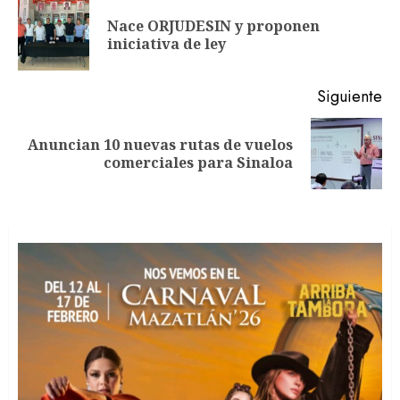
de
Nace ORJUDESIN y proponen
En
entradas
iniciativa de ley
an
Siguiente
Anuncian 10 nuevas rutas de vuelos
Siguiente
comerciales para Sinaloa
entrada: