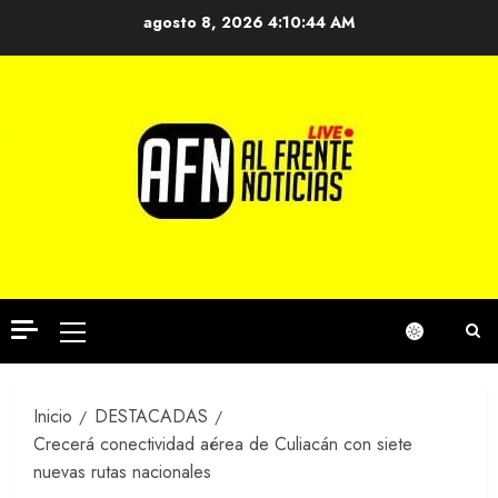
Saltar
agosto 8, 2026
4:10:44 AM
al
contenido
Menú
principal
Inicio
DESTACADAS
Crecerá conectividad aérea de Culiacán con siete
nuevas rutas nacionales