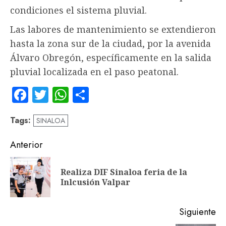
condiciones el sistema pluvial.
Las labores de mantenimiento se extendieron
hasta la zona sur de la ciudad, por la avenida
Álvaro Obregón, específicamente en la salida
pluvial localizada en el paso peatonal.
Facebook
Twitter
WhatsApp
Compartir
Tags:
SINALOA
Navegación
Anterior
de
Realiza DIF Sinaloa feria de la
En
entradas
Inlcusión Valpar
an
Siguiente