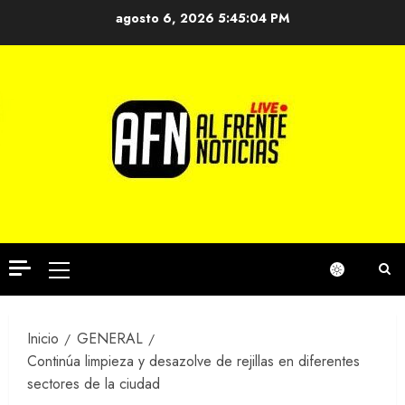
Saltar
agosto 6, 2026
5:45:04 PM
al
contenido
Menú
principal
Inicio
GENERAL
Continúa limpieza y desazolve de rejillas en diferentes
sectores de la ciudad