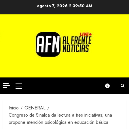
Saltar
agosto 7, 2026
2:39:51 AM
al
contenido
Menú
principal
Inicio
GENERAL
Congreso de Sinaloa da lectura a tres iniciativas; una
propone atención psicológica en educación básica