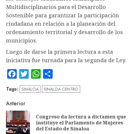
Multidisciplinarios para el Desarrollo
Sostenible para garantizar la participación
ciudadana en relación a la planeación del
ordenamiento territorial y desarrollo de los
municipios.
Luego de darse la primera lectura a esta
iniciativa fue turnada para la segunda de Ley.
Facebook
Twitter
WhatsApp
Compartir
Tags:
SINALOA
SINALOA CENTRO
Navegación
Anterior
de
Congreso da lectura a dictamen que
En
entradas
instituye el Parlamento de Mujeres
an
del Estado de Sinaloa