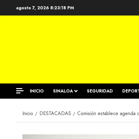
Saltar
agosto 7, 2026
8:23:18 PM
al
contenido
INICIO
SINALOA
SEGURIDAD
DEPOR
Inicio
DESTACADAS
Comisión establece agenda de