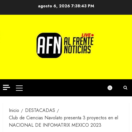
Saltar
agosto 6, 2026
7:38:43 PM
al
contenido
Menú
principal
Inicio
DESTACADAS
Club de Ciencias Navolato presenta 3 proyectos en el
NACIONAL DE INFOMATRIX MEXICO 2023