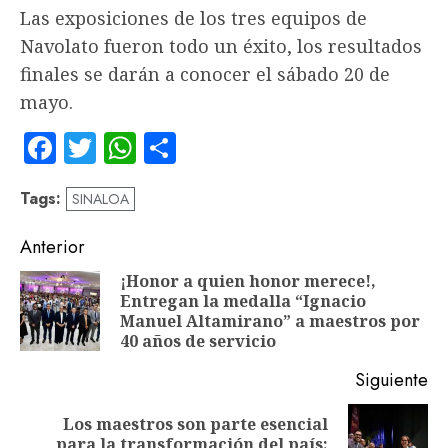
Las exposiciones de los tres equipos de
Navolato fueron todo un éxito, los resultados
finales se darán a conocer el sábado 20 de
mayo.
Facebook
Twitter
WhatsApp
Compartir
Tags:
SINALOA
Navegación
Anterior
de
¡Honor a quien honor merece!,
Entregan la medalla “Ignacio
En
entradas
Manuel Altamirano” a maestros por
an
40 años de servicio
Siguiente
Los maestros son parte esencial
Siguiente
para la transformación del país: