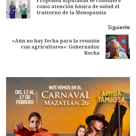
Proponen diputadas se considere
En
entradas
como atención básica de salud el
an
trastorno de la Menopausia
Siguiente
«Aún no hay fecha para la reunión
Siguiente
con agricultores»: Gobernador
entrada:
Rocha