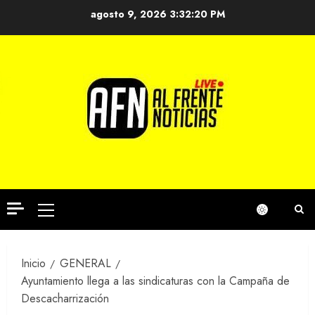
Saltar
agosto 9, 2026
3:32:21 PM
al
contenido
Menú
principal
Inicio
GENERAL
Ayuntamiento llega a las sindicaturas con la Campaña de
Descacharrización