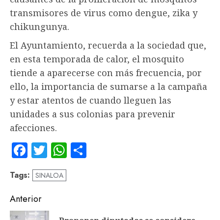
transmisores de virus como dengue, zika y
chikungunya.
El Ayuntamiento, recuerda a la sociedad que,
en esta temporada de calor, el mosquito
tiende a aparecerse con más frecuencia, por
ello, la importancia de sumarse a la campaña
y estar atentos de cuando lleguen las
unidades a sus colonias para prevenir
afecciones.
Facebook
Twitter
WhatsApp
Compartir
Tags:
SINALOA
Navegación
Anterior
de