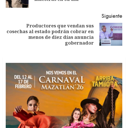
an
Siguiente
Productores que vendan sus
cosechas al estado podrán cobrar en
Siguiente
menos de diez días anuncia
entrada:
gobernador