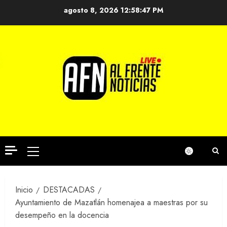
Saltar
agosto 8, 2026
12:58:48 PM
al
contenido
Menú
principal
Inicio
DESTACADAS
Ayuntamiento de Mazatlán homenajea a maestras por su
desempeño en la docencia