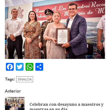
Facebook
Twitter
WhatsApp
Compartir
Tags:
SINALOA
Navegación
Anterior
de
Celebran con desayuno a maestros y
En
entradas
maestras en su día