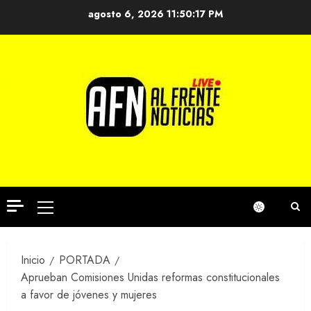
Saltar
agosto 6, 2026
11:50:18 PM
al
contenido
Menú
principal
Inicio
PORTADA
Aprueban Comisiones Unidas reformas constitucionales
a favor de jóvenes y mujeres