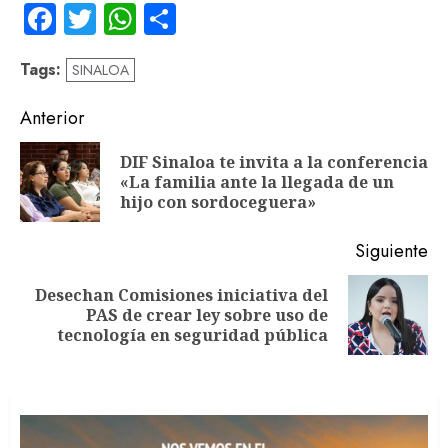
Facebook
Twitter
WhatsApp
Compartir
Tags:
SINALOA
Navegación
Anterior
de
DIF Sinaloa te invita a la conferencia
En
entradas
«La familia ante la llegada de un
an
hijo con sordoceguera»
Siguiente
Desechan Comisiones iniciativa del
Siguiente
PAS de crear ley sobre uso de
entrada:
tecnología en seguridad pública