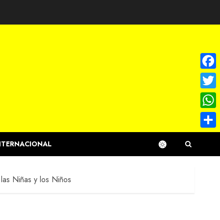
Face
Twitte
What
Compa
NTERNACIONAL
 las Niñas y los Niños