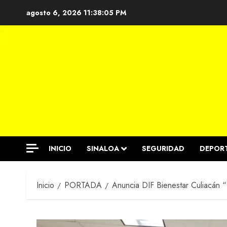
Saltar
agosto 6, 2026
11:38:05 PM
al
contenido
INICIO
SINALOA
SEGURIDAD
DEPOR
Inicio
PORTADA
Anuncia DIF Bienestar Culiacán “ 