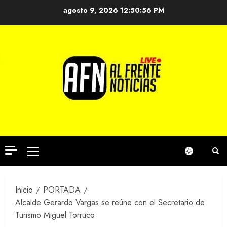
Saltar
agosto 9, 2026
12:50:57 PM
al
contenido
Menú
principal
Inicio
PORTADA
Alcalde Gerardo Vargas se reúne con el Secretario de
Turismo Miguel Torruco