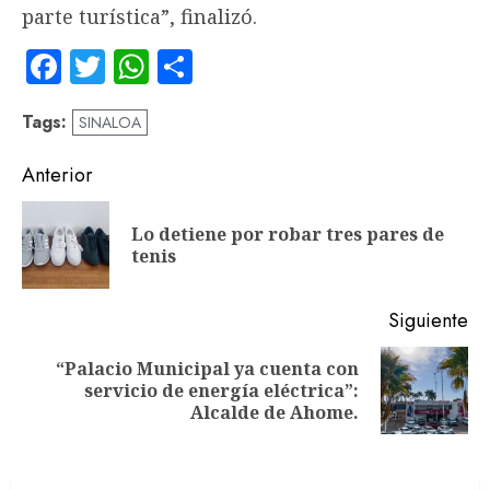
parte turística”, finalizó.
Facebook
Twitter
WhatsApp
Compartir
Tags:
SINALOA
Navegación
Anterior
de
Lo detiene por robar tres pares de
En
entradas
tenis
an
Siguiente
“Palacio Municipal ya cuenta con
Siguiente
servicio de energía eléctrica”:
entrada:
Alcalde de Ahome.