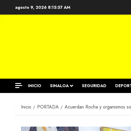
Saltar
agosto 9, 2026
8:15:58 AM
al
contenido
INICIO
SINALOA
SEGURIDAD
DEPOR
Inicio
PORTADA
Acuerdan Rocha y organismos soci