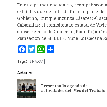
En este primer encuentro, acompañaron a
estatales que de entrada forman parte del
Gobierno, Enrique Inzunza Cázarez; el secr
Cabanillas; el comisionado estatal de Vivi
subsecretario de Gobierno, Rodolfo Jiméne
Planeación de SEBIDES, Nicté Loi Ceceña 
Facebook
Twitter
WhatsApp
Compartir
Tags:
SINALOA
Navegación
Anterior
de
Presentan la agenda de
entradas
actividades del ‘Mes del Trabajo’