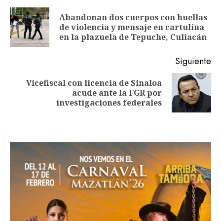
de
Abandonan dos cuerpos con huellas
En
entradas
de violencia y mensaje en cartulina
an
en la plazuela de Tepuche, Culiacán
Siguiente
Vicefiscal con licencia de Sinaloa
Siguiente
acude ante la FGR por
entrada:
investigaciones federales