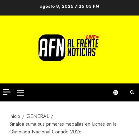
Saltar
agosto 8, 2026
7:26:04 PM
al
contenido
Menú
principal
Inicio
GENERAL
Sinaloa suma sus primeras medallas en luchas en la
Olimpiada Nacional Conade 2026