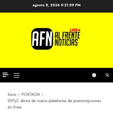
Saltar
agosto 8, 2026
9:21:59 PM
al
contenido
Menú
principal
Inicio
PORTADA
SEPyC abrirá de nuevo plataforma de preinscripciones
en línea