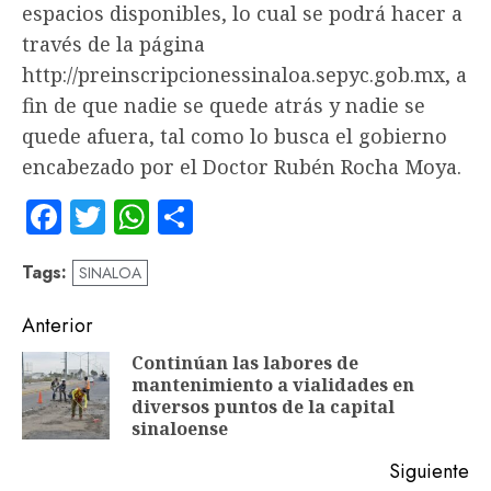
espacios disponibles, lo cual se podrá hacer a
través de la página
http://preinscripcionessinaloa.sepyc.gob.mx, a
fin de que nadie se quede atrás y nadie se
quede afuera, tal como lo busca el gobierno
encabezado por el Doctor Rubén Rocha Moya.
Facebook
Twitter
WhatsApp
Compartir
Tags:
SINALOA
Navegación
Anterior
de
Continúan las labores de
mantenimiento a vialidades en
En
entradas
diversos puntos de la capital
an
sinaloense
Siguiente