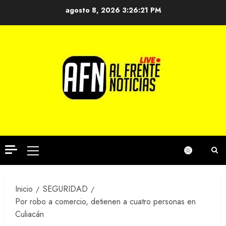
Saltar
agosto 8, 2026
3:26:21 PM
al
contenido
Menú
principal
Inicio
SEGURIDAD
Por robo a comercio, detienen a cuatro personas en
Culiacán