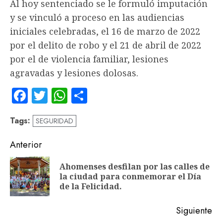
Al hoy sentenciado se le formuló imputación
y se vinculó a proceso en las audiencias
iniciales celebradas, el 16 de marzo de 2022
por el delito de robo y el 21 de abril de 2022
por el de violencia familiar, lesiones
agravadas y lesiones dolosas.
Facebook
Twitter
WhatsApp
Compartir
Tags:
SEGURIDAD
Navegación
Anterior
de
Ahomenses desfilan por las calles de
En
entradas
la ciudad para conmemorar el Día
an
de la Felicidad.
Siguiente