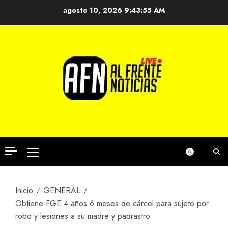
Saltar
agosto 10, 2026
9:43:56 AM
al
contenido
Menú
principal
Inicio
GENERAL
Obtiene FGE 4 años 6 meses de cárcel para sujeto por
robo y lesiones a su madre y padrastro