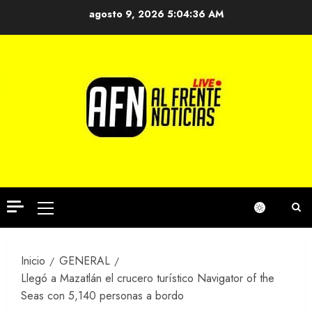
Saltar
agosto 9, 2026
5:04:37 AM
al
contenido
Menú
principal
Inicio
GENERAL
Llegó a Mazatlán el crucero turístico Navigator of the
Seas con 5,140 personas a bordo