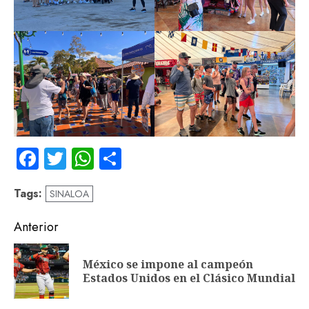
Facebook
Twitter
WhatsApp
Compartir
Tags:
SINALOA
Navegación
Anterior
de
México se impone al campeón
En
entradas
Estados Unidos en el Clásico Mundial
an