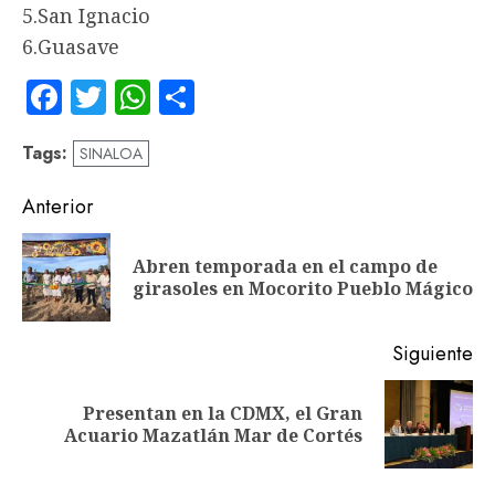
5.San Ignacio
6.Guasave
Facebook
Twitter
WhatsApp
Compartir
Tags:
SINALOA
Navegación
Anterior
de
Abren temporada en el campo de
En
entradas
girasoles en Mocorito Pueblo Mágico
an
Siguiente
Presentan en la CDMX, el Gran
Siguiente
Acuario Mazatlán Mar de Cortés
entrada: