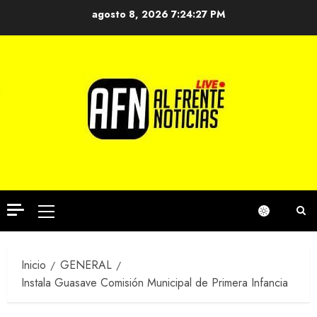
Saltar
agosto 8, 2026
7:24:28 PM
al
contenido
Menú
principal
Inicio
GENERAL
Instala Guasave Comisión Municipal de Primera Infancia