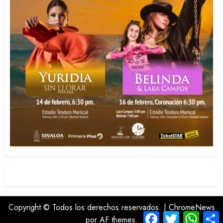
Copyright © Todos los derechos reservados.
|
ChromeNews
Facebook
Twitter
Whats
C
por AF themes.