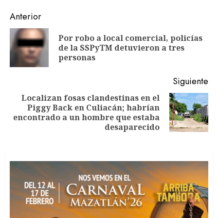
Navegación
Anterior
de
Por robo a local comercial, policías
En
entradas
de la SSPyTM detuvieron a tres
an
personas
Siguiente
Localizan fosas clandestinas en el
Piggy Back en Culiacán; habrían
Siguiente
encontrado a un hombre que estaba
entrada:
desaparecido