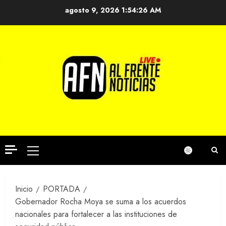
Saltar
agosto 9, 2026
1:54:27 AM
al
contenido
Menú
principal
Inicio
PORTADA
Gobernador Rocha Moya se suma a los acuerdos
nacionales para fortalecer a las instituciones de