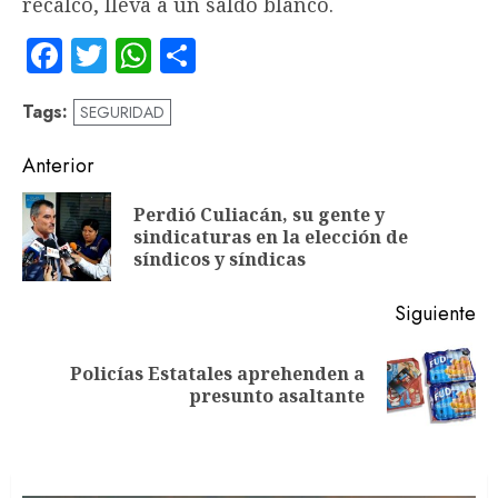
recalcó, lleva a un saldo blanco.
Facebook
Twitter
WhatsApp
Compartir
Tags:
SEGURIDAD
Navegación
Anterior
de
Perdió Culiacán, su gente y
En
entradas
sindicaturas en la elección de
an
síndicos y síndicas
Siguiente
Policías Estatales aprehenden a
Siguiente
presunto asaltante
entrada: