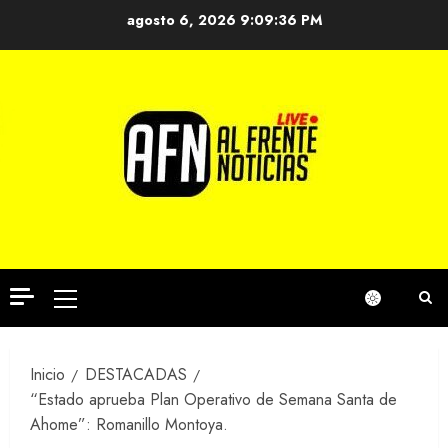
Saltar
agosto 6, 2026
9:09:36 PM
al
contenido
Menú
principal
Inicio
DESTACADAS
“Estado aprueba Plan Operativo de Semana Santa de
Ahome”: Romanillo Montoya.