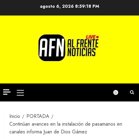
Saltar
agosto 6, 2026
8:59:19 PM
al
contenido
Menú
principal
Inicio
PORTADA
Continúan avances en la instalación de pasamanos en
canales informa Juan de Dios Gámez