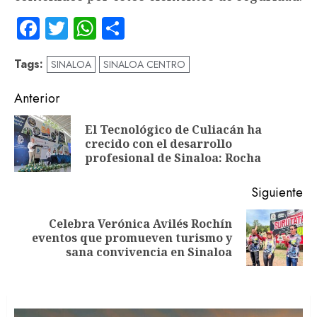
Facebook
Twitter
WhatsApp
Compartir
Tags:
SINALOA
SINALOA CENTRO
Navegación
Anterior
de
El Tecnológico de Culiacán ha
En
entradas
crecido con el desarrollo
an
profesional de Sinaloa: Rocha
Siguiente
Celebra Verónica Avilés Rochín
Siguiente
eventos que promueven turismo y
entrada:
sana convivencia en Sinaloa