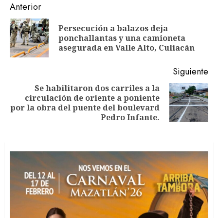
Navegación
Anterior
de
Persecución a balazos deja
En
entradas
ponchallantas y una camioneta
an
asegurada en Valle Alto, Culiacán
Siguiente
Se habilitaron dos carriles a la
circulación de oriente a poniente
Siguiente
por la obra del puente del boulevard
entrada:
Pedro Infante.