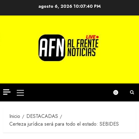
Saltar
agosto 6, 2026
10:07:40 PM
al
contenido
Menú
principal
Inicio
DESTACADAS
Certeza jurídica será para todo el estado: SEBIDES