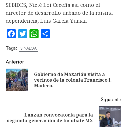
SEBIDES, Nicté Loi Ceceña así como el
director de desarrollo urbano de la misma
dependencia, Luis García Yuriar.
Facebook
Twitter
WhatsApp
Compartir
Tags:
SINALOA
Navegación
Anterior
de
Gobierno de Mazatlán visita a
En
entradas
vecinos de la colonia Francisco I.
an
Madero.
Siguiente
Lanzan convocatoria para la
Siguiente
segunda generación de Incúbate MX
entrada: