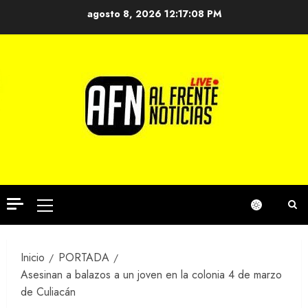
Saltar
agosto 8, 2026
12:17:08 PM
al
contenido
Menú
principal
Inicio
PORTADA
Asesinan a balazos a un joven en la colonia 4 de marzo
de Culiacán