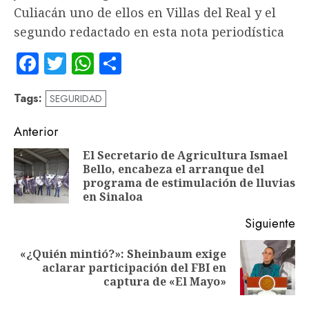
Culiacán uno de ellos en Villas del Real y el
segundo redactado en esta nota periodística
Facebook
Twitter
WhatsApp
Compartir
Tags:
SEGURIDAD
Navegación
Anterior
de
El Secretario de Agricultura Ismael
Bello, encabeza el arranque del
En
entradas
programa de estimulación de lluvias
an
en Sinaloa
Siguiente
«¿Quién mintió?»: Sheinbaum exige
Siguiente
aclarar participación del FBI en
entrada:
captura de «El Mayo»