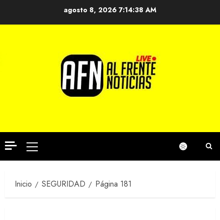
Saltar
agosto 8, 2026
7:14:39 AM
al
contenido
Menú
principal
Inicio
SEGURIDAD
Página 181