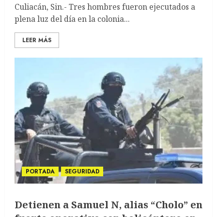
Culiacán, Sin.- Tres hombres fueron ejecutados a
plena luz del día en la colonia...
LEER MÁS
PORTADA
SEGURIDAD
Detienen a Samuel N, alias “Cholo” en