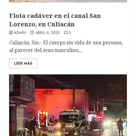
Flota cadáver en el canal San
Lorenzo, en Culiacán
ADMIN
ABRIL 9, 2025
0
Culiacán, Sin.- El cuerpo sin vida de una persona,
al parecer del sexo masculino,...
LEER MÁS