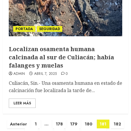
PORTADA
SEGURIDAD
Localizan osamenta humana
calcinada al sur de Culiacán; había
falanges y muelas
ADMIN
ABRIL 7, 2025
0
Culiacán, Sin.- Una osamenta humana en estado de
calcinación fue localizada la tarde de...
LEER MÁS
Paginación
Anterior
1
…
178
179
180
181
182