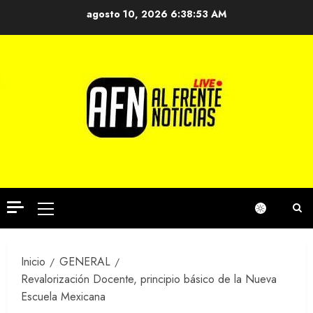
Saltar
agosto 10, 2026
6:38:53 AM
al
contenido
Menú
principal
Inicio
GENERAL
Revalorización Docente, principio básico de la Nueva
Escuela Mexicana