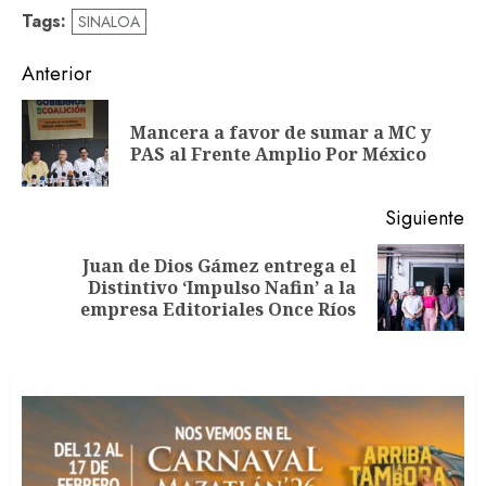
Tags:
SINALOA
Navegación
Anterior
de
Mancera a favor de sumar a MC y
En
entradas
PAS al Frente Amplio Por México
an
Siguiente
Juan de Dios Gámez entrega el
Siguiente
Distintivo ‘Impulso Nafin’ a la
entrada:
empresa Editoriales Once Ríos