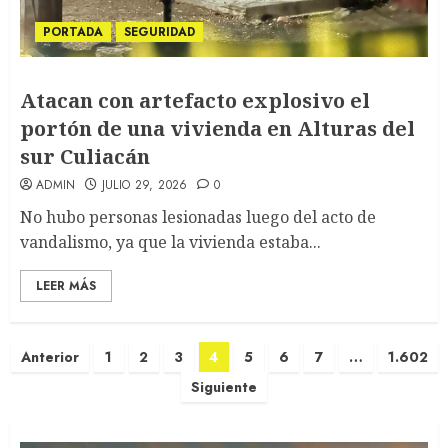
PORTADA
SEGURIDAD
Atacan con artefacto explosivo el
portón de una vivienda en Alturas del
sur Culiacán
ADMIN
JULIO 29, 2026
0
No hubo personas lesionadas luego del acto de
vandalismo, ya que la vivienda estaba...
LEER MÁS
Paginación
Anterior
1
2
3
4
5
6
7
…
1.602
de
Siguiente
entradas