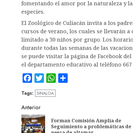
fomentando el amor por la naturaleza y la
especies.
El Zoológico de Culiacán invita a los padres
cursos de verano, los cuales se llevarán a 
limitado a 30 niños por grupo. Los horario
durante todas las semanas de las vacacio
se puede visitar la página de Facebook de
el departamento educativo al teléfono 667 
Facebook
Twitter
WhatsApp
Compartir
Tags:
SINALOA
Navegación
Anterior
de
Forman Comisión Amplia de
entradas
Seguimiento a problemáticas de
pesca de altamar