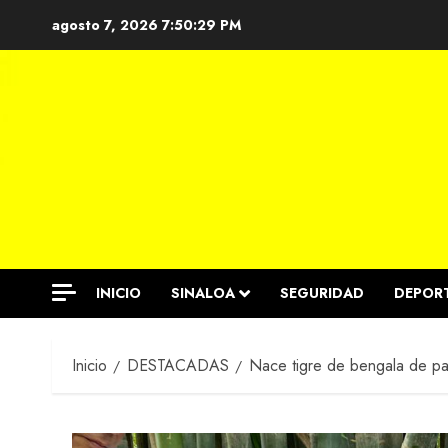
Saltar
agosto 7, 2026
7:50:30 PM
al
contenido
INICIO
SINALOA
SEGURIDAD
DEPOR
Inicio
DESTACADAS
Nace tigre de bengala de pa