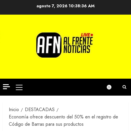
Saltar
agosto 7, 2026
10:38:36 AM
al
contenido
Menú
principal
Inicio
DESTACADAS
Economía ofrece descuento del 50% en el registro de
Código de Barras para sus productos