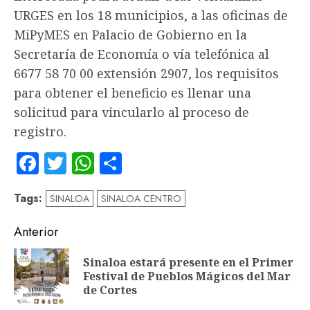
URGES en los 18 municipios, a las oficinas de
MiPyMES en Palacio de Gobierno en la
Secretaría de Economía o vía telefónica al
6677 58 70 00 extensión 2907, los requisitos
para obtener el beneficio es llenar una
solicitud para vincularlo al proceso de
registro.
Facebook
Twitter
WhatsApp
Compartir
Tags:
SINALOA
SINALOA CENTRO
Navegación
Anterior
de
Sinaloa estará presente en el Primer
En
entradas
Festival de Pueblos Mágicos del Mar
an
de Cortes